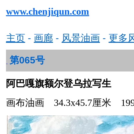
www.chenjiqun.com
主页
-
画廊
-
风景油画
-
更多
第065号
阿巴嘎旗额尔登乌拉写生
画布油画
34.3x
45.7
厘米
19