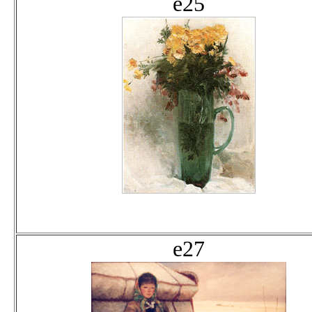
e25
e27