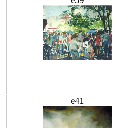
e39
e41